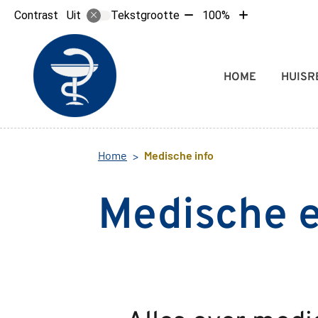
Tekst
Tekst
Contrast
Tekstgrootte
100%
Uit
verkleinen
vergroten
met
met
10%
10%
Hoofdmenu
HOME
HUISR
Home
Medische info
Medische 