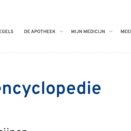
EGELS
DE APOTHEEK
MIJN MEDICIJN
MEE
De
Mijn
apotheek
Medicijn
submenu
submenu
encyclopedie