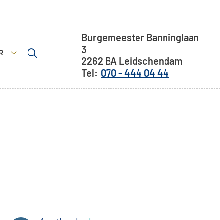
Adresgegevens
Burgemeester Banninglaan
3
R
2262 BA
Leidschendam
Meer
070 - 444 04 44
submenu