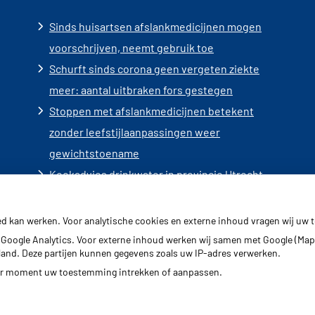
Sinds huisartsen afslankmedicijnen mogen
voorschrijven, neemt gebruik toe
Schurft sinds corona geen vergeten ziekte
meer: aantal uitbraken fors gestegen
Stoppen met afslankmedicijnen betekent
zonder leefstijlaanpassingen weer
gewichtstoename
Kookadvies drinkwater in provincie Utrecht
vanwege besmetting
Terugroepactie babyvoeding Nestlé: bacterie
ed kan werken. Voor analytische cookies en externe inhoud vragen wij uw
kan baby’s ziek maken
Google Analytics. Voor externe inhoud werken wij samen met Google (Map
erland. Deze partijen kunnen gegevens zoals uw IP-adres verwerken.
der moment uw toestemming intrekken of aanpassen.