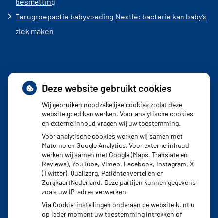
besmetting
Terugroepactie babyvoeding Nestlé: bacterie kan baby’s
ziek maken
Deze website gebruikt cookies
Adresgegevens
Wij gebruiken noodzakelijke cookies zodat deze
website goed kan werken. Voor analytische cookies
en externe inhoud vragen wij uw toestemming.
Burgemeester Banninglaan 3
Voor analytische cookies werken wij samen met
2262 BA Leidschendam
Matomo en Google Analytics. Voor externe inhoud
werken wij samen met Google (Maps, Translate en
Reviews), YouTube, Vimeo, Facebook, Instagram, X
Tel:
070 - 444 04 44
(Twitter), Qualizorg, Patiëntenvertellen en
ZorgkaartNederland. Deze partijen kunnen gegevens
Fax: 070 - 317 70 77
zoals uw IP-adres verwerken.
Via Cookie-instellingen onderaan de website kunt u
op ieder moment uw toestemming intrekken of