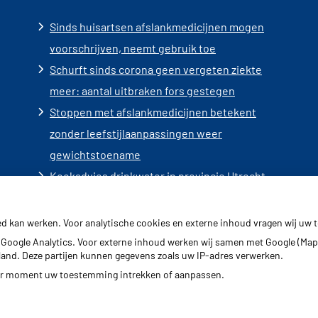
Sinds huisartsen afslankmedicijnen mogen
voorschrijven, neemt gebruik toe
Schurft sinds corona geen vergeten ziekte
meer: aantal uitbraken fors gestegen
Stoppen met afslankmedicijnen betekent
zonder leefstijlaanpassingen weer
gewichtstoename
Kookadvies drinkwater in provincie Utrecht
vanwege besmetting
Terugroepactie babyvoeding Nestlé: bacterie
ed kan werken. Voor analytische cookies en externe inhoud vragen wij uw
kan baby’s ziek maken
Google Analytics. Voor externe inhoud werken wij samen met Google (Map
erland. Deze partijen kunnen gegevens zoals uw IP-adres verwerken.
der moment uw toestemming intrekken of aanpassen.