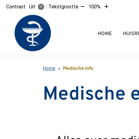
Tekst
Tekst
Contrast
Tekstgrootte
100%
Uit
verkleinen
vergroten
met
met
10%
10%
Hoofdmenu
HOME
HUISR
Home
Medische info
Medische 