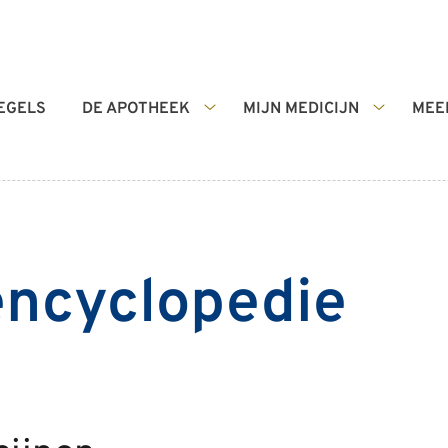
EGELS
DE APOTHEEK
MIJN MEDICIJN
MEE
De
Mijn
apotheek
Medicijn
submenu
submenu
encyclopedie