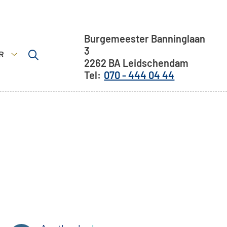
Adresgegevens
Burgemeester Banninglaan
3
R
2262 BA
Leidschendam
Meer
070 - 444 04 44
submenu