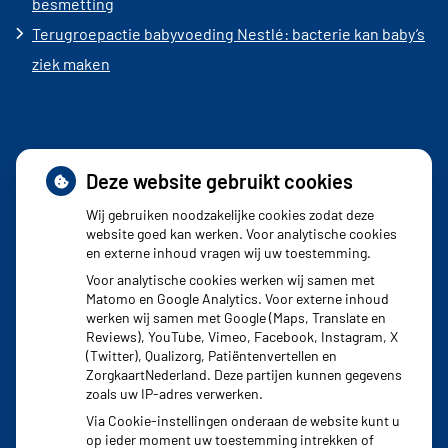
besmetting
Terugroepactie babyvoeding Nestlé: bacterie kan baby’s
ziek maken
Deze website gebruikt cookies
Adresgegevens
Wij gebruiken noodzakelijke cookies zodat deze
website goed kan werken. Voor analytische cookies
en externe inhoud vragen wij uw toestemming.
Burgemeester Banninglaan 3
Voor analytische cookies werken wij samen met
2262 BA Leidschendam
Matomo en Google Analytics. Voor externe inhoud
werken wij samen met Google (Maps, Translate en
Reviews), YouTube, Vimeo, Facebook, Instagram, X
Tel:
070 - 444 04 44
(Twitter), Qualizorg, Patiëntenvertellen en
ZorgkaartNederland. Deze partijen kunnen gegevens
Fax: 070 - 317 70 77
zoals uw IP-adres verwerken.
Via Cookie-instellingen onderaan de website kunt u
op ieder moment uw toestemming intrekken of