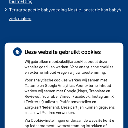
besmetting
Terugroepactie babyvoeding Nestlé: bacterie kan baby’s
ziek maken
Deze website gebruikt cookies
Adresgegevens
Wij gebruiken noodzakelijke cookies zodat deze
website goed kan werken. Voor analytische cookies
en externe inhoud vragen wij uw toestemming.
Burgemeester Banninglaan 3
Voor analytische cookies werken wij samen met
2262 BA Leidschendam
Matomo en Google Analytics. Voor externe inhoud
werken wij samen met Google (Maps, Translate en
Reviews), YouTube, Vimeo, Facebook, Instagram, X
Tel:
070 - 444 04 44
(Twitter), Qualizorg, Patiëntenvertellen en
ZorgkaartNederland. Deze partijen kunnen gegevens
Fax: 070 - 317 70 77
zoals uw IP-adres verwerken.
Via Cookie-instellingen onderaan de website kunt u
op ieder moment uw toestemming intrekken of